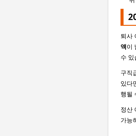
2
퇴사 
액
이
수 있
구직급
있다
행될 
정산 
가능하