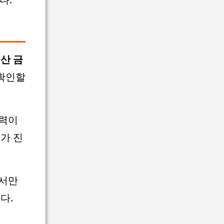
산 금
 확인할
이력이
내
가 진
서만
다.